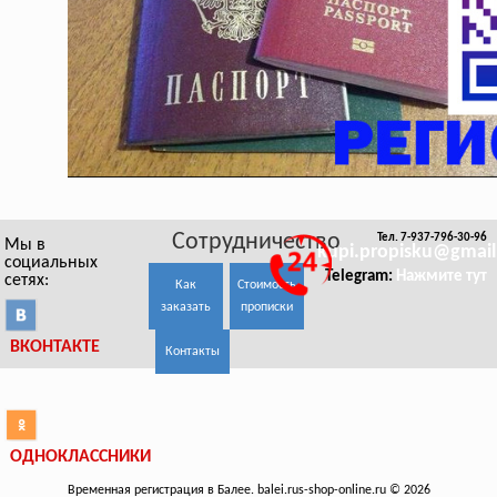
Сотрудничество
Тел. 7-937-796-30-96
Мы в
kupi.propisku@gmai
социальных
Telegram:
Нажмите тут
сетях:
Как
Стоимость
заказать
прописки
ВКОНТАКТЕ
Контакты
ОДНОКЛАССНИКИ
Временная регистрация в Балее. balei.rus-shop-online.ru © 2026